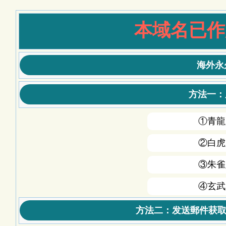
本域名已作
海外永
方法一：
①青龍
②白虎
③朱雀
④玄武
方法二：发送郵件获取最新地