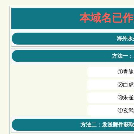
本域名已作
海外永
方法一：
①青龍
②白虎
③朱雀
④玄武
方法二：发送郵件获取最新地